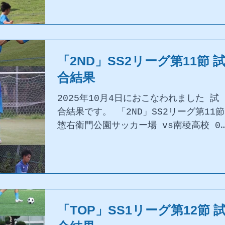
高校 3-2(1-11-1延長0-01-0) たく
んのご声援、ありがとうございました。
「2ND」SS2リーグ第11節 
合結果
2025年10月4日におこなわれました 試
合結果です。 「2ND」SS2リーグ第11節
惣右衛門公園サッカー場 vs南稜高校 0
2(0-00-2) ご声援、ありがとうござい
ました。
「TOP」SS1リーグ第12節 