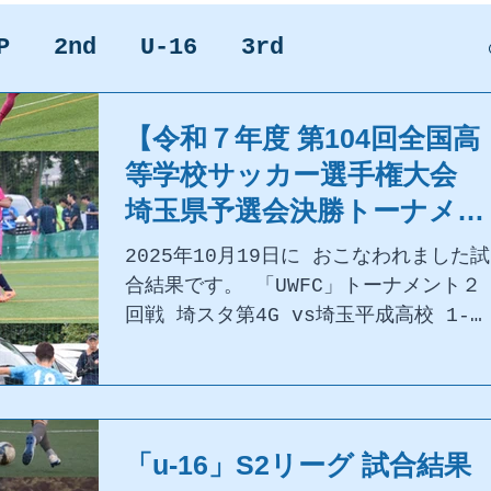
P
2nd
U-16
3rd
【令和７年度 第104回全国高
等学校サッカー選手権大会
埼玉県予選会決勝トーナメン
ト】試合結果
2025年10月19日に おこなわれました試
合結果です。 「UWFC」トーナメント２
回戦 埼スタ第4G vs埼玉平成高校 1-
2(0-11-1) ご声援ありがとうございま
した。
「u-16」S2リーグ 試合結果