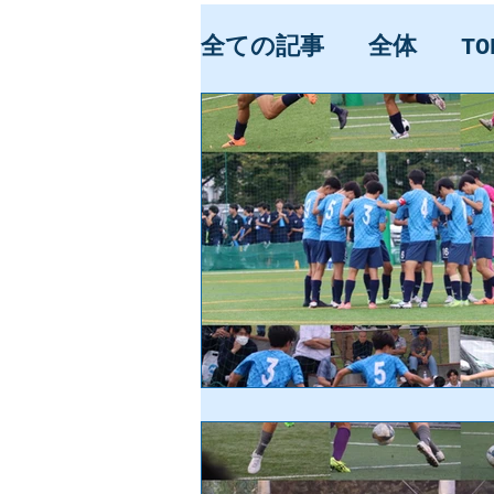
全ての記事
全体
TO