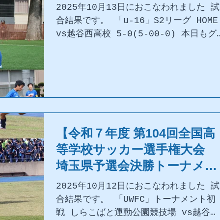
2025年10月13日におこなわれました 試
合結果です。 「u-16」S2リーグ HOME
vs越谷西高校 5-0(5-00-0) 本日もグ
ランドに足を運んでいただき、ご声援あ
りがとうございました。
【令和７年度 第104回全国高
等学校サッカー選手権大会
埼玉県予選会決勝トーナメン
ト】試合結果
2025年10月12日におこなわれました 試
合結果です。 「UWFC」トーナメント初
戦 しらこばと運動公園競技場 vs越谷西