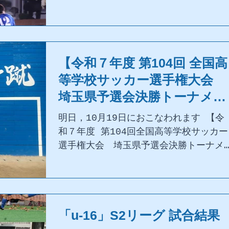
【令和７年度 第104回 全国高
等学校サッカー選手権大会
埼玉県予選会決勝トーナメン
ト】試合予定
明日，10月19日におこなわれます 【令
和７年度 第104回全国高等学校サッカー
選手権大会 埼玉県予選会決勝トーナメ
ント】の試合予定です。 「UWFC」トー
ナメント2回戦 埼スタ第4G vs 埼玉平
成高校 10時kickoff ご声援よ
ろしくお願いいたします。
「u-16」S2リーグ 試合結果